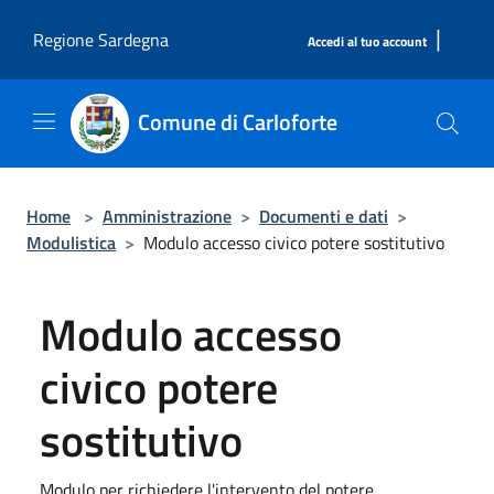
Salta al contenuto principale
|
Regione Sardegna
Accedi al tuo account
Comune di Carloforte
Home
>
Amministrazione
>
Documenti e dati
>
Modulistica
>
Modulo accesso civico potere sostitutivo
Modulo accesso
civico potere
sostitutivo
Modulo per richiedere l'intervento del potere