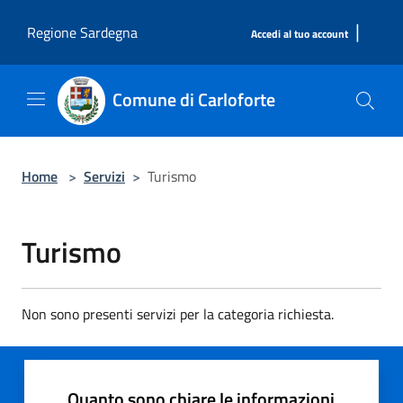
Salta al contenuto principale
|
Regione Sardegna
Accedi al tuo account
Comune di Carloforte
Home
>
Servizi
>
Turismo
Turismo
Non sono presenti servizi per la categoria richiesta.
Quanto sono chiare le informazioni