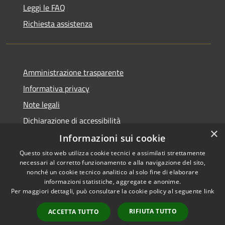
Leggi le FAQ
Richiesta assistenza
Amministrazione trasparente
Informativa privacy
Note legali
Dichiarazione di accessibilità
×
Informazioni sui cookie
Questo sito web utilizza cookie tecnici e assimilati strettamente
necessari al corretto funzionamento e alla navigazione del sito,
RSS
Copyright © 2026 • Comune di
nonché un cookie tecnico analitico al solo fine di elaborare
informazioni statistiche, aggregate e anonime.
Accessibilità
Carloforte • Powered by
Per maggiori dettagli, può consultare la cookie policy al seguente
link
Privacy
Municipium
Accesso
•
Cookie
redazione
RIFIUTA TUTTO
ACCETTA TUTTO
Mappa del sito