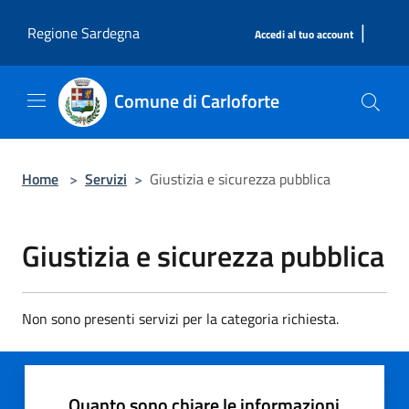
Salta al contenuto principale
|
Regione Sardegna
Accedi al tuo account
Comune di Carloforte
Home
>
Servizi
>
Giustizia e sicurezza pubblica
Giustizia e sicurezza pubblica
Non sono presenti servizi per la categoria richiesta.
Quanto sono chiare le informazioni