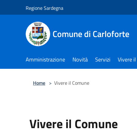
Salta al contenuto principale
Regione Sardegna
Comune di Carloforte
Amministrazione
Novità
Servizi
Vivere 
Home
>
Vivere il Comune
Vivere il Comune