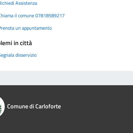
Richiedi Assistenza
Chiama il comune 07818589217
Prenota un appuntamento
lemi in città
Segnala disservizio
Comune di Carloforte