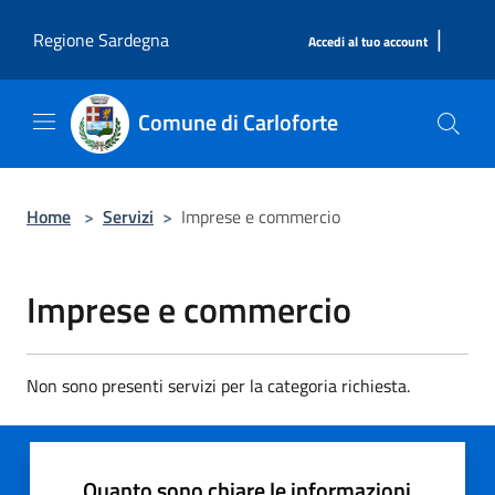
Salta al contenuto principale
|
Regione Sardegna
Accedi al tuo account
Comune di Carloforte
Home
>
Servizi
>
Imprese e commercio
Imprese e commercio
Non sono presenti servizi per la categoria richiesta.
Quanto sono chiare le informazioni