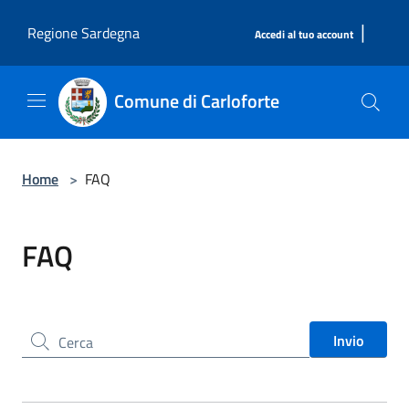
Salta al contenuto principale
|
Regione Sardegna
Accedi al tuo account
Comune di Carloforte
Home
>
FAQ
FAQ
Cerca nel sito
Invio