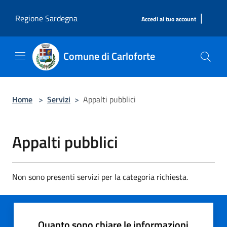
Salta al contenuto principale
|
Regione Sardegna
Accedi al tuo account
Comune di Carloforte
Home
>
Servizi
>
Appalti pubblici
Appalti pubblici
Non sono presenti servizi per la categoria richiesta.
Quanto sono chiare le informazioni