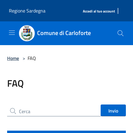
Salta al contenuto principale
|
Regione Sardegna
Accedi al tuo account
Comune di Carloforte
Home
>
FAQ
FAQ
Cerca nel sito
Invio