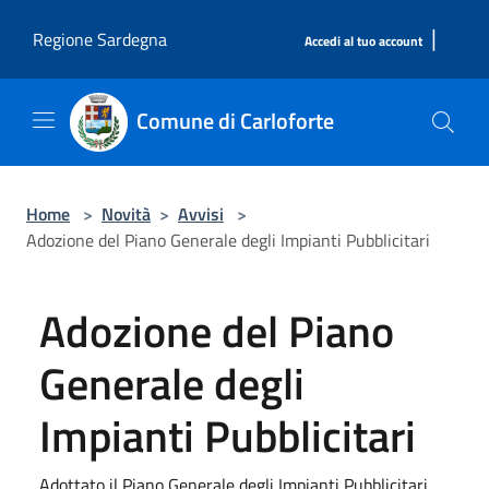
Salta al contenuto principale
|
Regione Sardegna
Accedi al tuo account
Comune di Carloforte
Home
>
Novità
>
Avvisi
>
Adozione del Piano Generale degli Impianti Pubblicitari
Adozione del Piano
Generale degli
Impianti Pubblicitari
Adottato il Piano Generale degli Impianti Pubblicitari