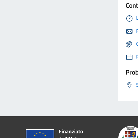
Cont
Prob