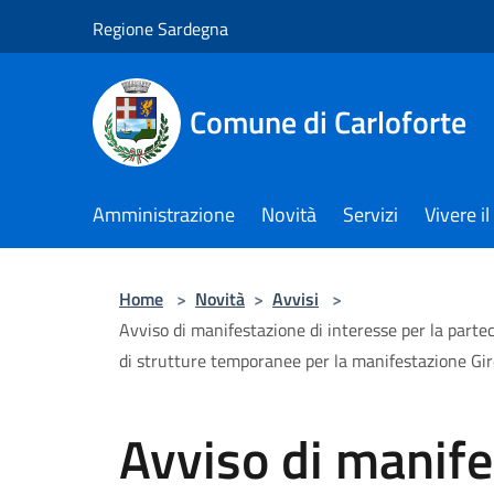
Salta al contenuto principale
Regione Sardegna
Comune di Carloforte
Amministrazione
Novità
Servizi
Vivere 
Home
>
Novità
>
Avvisi
>
Avviso di manifestazione di interesse per la partec
di strutture temporanee per la manifestazione G
Avviso di manife