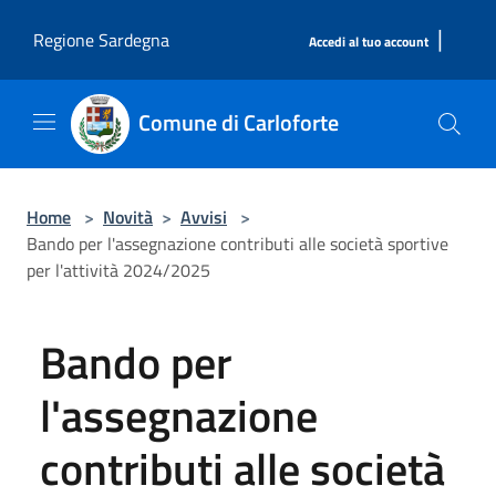
Salta al contenuto principale
|
Regione Sardegna
Accedi al tuo account
Comune di Carloforte
Home
>
Novità
>
Avvisi
>
Bando per l'assegnazione contributi alle società sportive
per l'attività 2024/2025
Bando per
l'assegnazione
contributi alle società