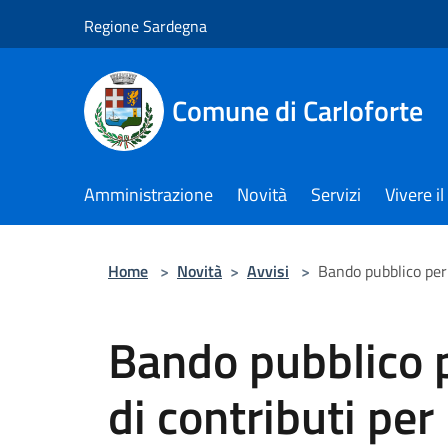
Salta al contenuto principale
Regione Sardegna
Comune di Carloforte
Amministrazione
Novità
Servizi
Vivere 
Home
>
Novità
>
Avvisi
>
Bando pubblico per 
Bando pubblico p
di contributi per