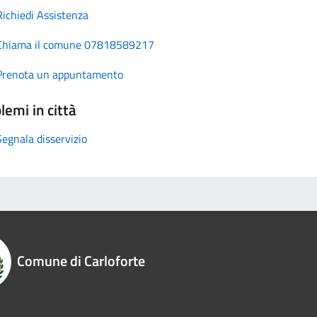
Richiedi Assistenza
Chiama il comune 07818589217
Prenota un appuntamento
lemi in città
Segnala disservizio
Comune di Carloforte