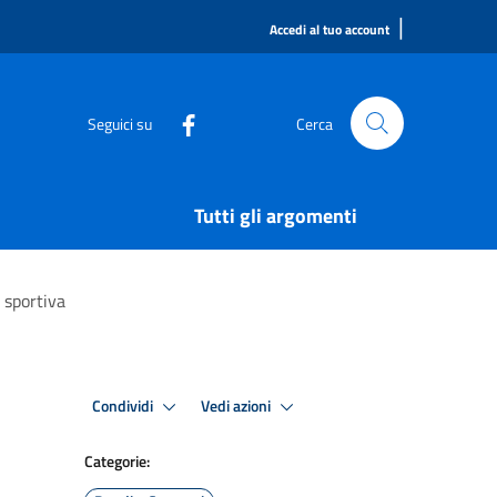
|
Accedi al tuo account
Seguici su
Cerca
Tutti gli argomenti
 sportiva
Condividi
Vedi azioni
Categorie: