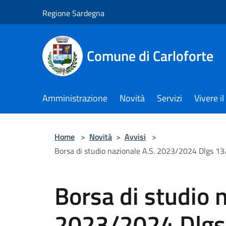
Salta al contenuto principale
Regione Sardegna
Comune di Carloforte
Amministrazione
Novità
Servizi
Vivere 
Home
>
Novità
>
Avvisi
>
Borsa di studio nazionale A.S. 2023/2024 Dlgs 13/
Borsa di studio 
2023/2024 Dlgs