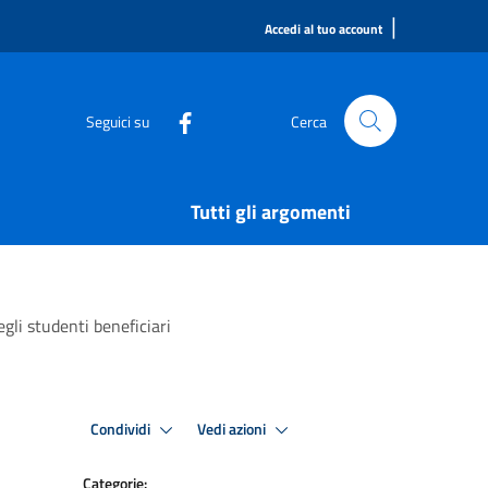
|
Accedi al tuo account
Seguici su
Cerca
Tutti gli argomenti
li studenti beneficiari
Condividi
Vedi azioni
Categorie: