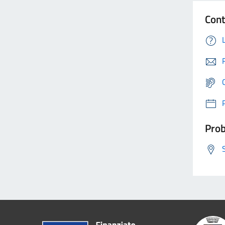
Cont
Prob