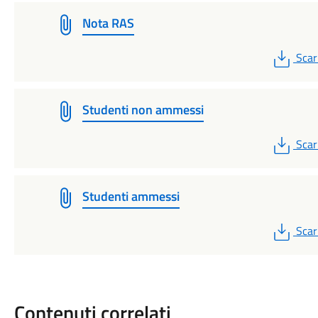
Nota RAS
PDF
Scar
Studenti non ammessi
PDF
Scar
Studenti ammessi
PDF
Scar
Contenuti correlati