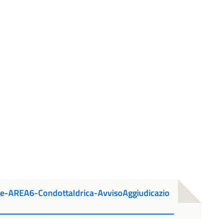
-AREA6-CondottaIdrica-AvvisoAggiudicazio