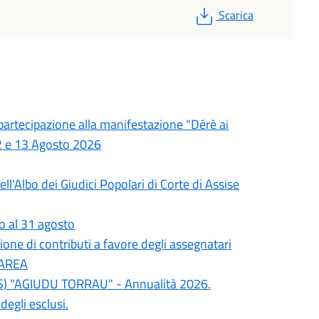
PDF
Scarica
 partecipazione alla manifestazione "Dérè ai
 12 e 13 Agosto 2026
l'Albo dei Giudici Popolari di Corte di Assise
io al 31 agosto
one di contributi a favore degli assegnatari
a AREA
REIS) "AGIUDU TORRAU" - Annualità 2026.
degli esclusi.