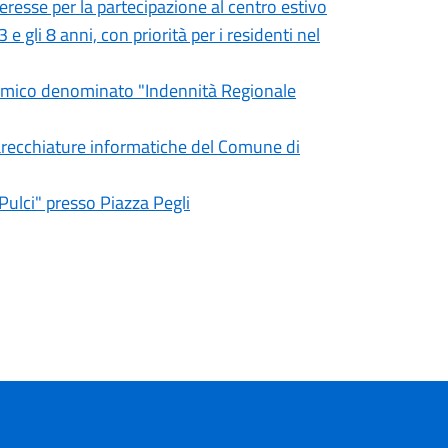
teresse per la partecipazione al centro estivo
 gli 8 anni, con priorità per i residenti nel
nomico denominato "Indennità Regionale
parecchiature informatiche del Comune di
Pulci" presso Piazza Pegli