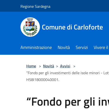
Salta al contenuto principale
Regione Sardegna
Comune di Carloforte
Amministrazione
Novità
Servizi
Vivere 
Home
>
Novità
>
Avvisi
>
“Fondo per gli investimenti delle isole minori - L
H58I18000040001.
“Fondo per gli i