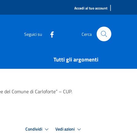
|
Accedi al tuo account
Seguici su
Cerca
Tutti gli argomenti
ree del Comune di Carloforte” – CUP.
Condividi
Vedi azioni