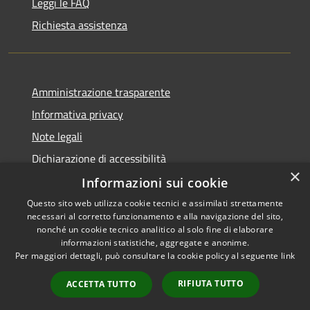
Leggi le FAQ
Richiesta assistenza
Amministrazione trasparente
Informativa privacy
Note legali
Dichiarazione di accessibilità
×
Informazioni sui cookie
Questo sito web utilizza cookie tecnici e assimilati strettamente
necessari al corretto funzionamento e alla navigazione del sito,
RSS
Copyright © 2026 • Comune di
nonché un cookie tecnico analitico al solo fine di elaborare
Accessibilità
informazioni statistiche, aggregate e anonime.
Carloforte • Powered by
Per maggiori dettagli, può consultare la cookie policy al seguente
link
Privacy
Municipium
Accesso
•
Cookie
redazione
RIFIUTA TUTTO
ACCETTA TUTTO
Mappa del sito