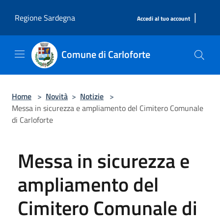
Salta al contenuto principale
|
Regione Sardegna
Accedi al tuo account
Comune di Carloforte
Home
>
Novità
>
Notizie
>
Messa in sicurezza e ampliamento del Cimitero Comunale
di Carloforte
Messa in sicurezza e
ampliamento del
Cimitero Comunale di