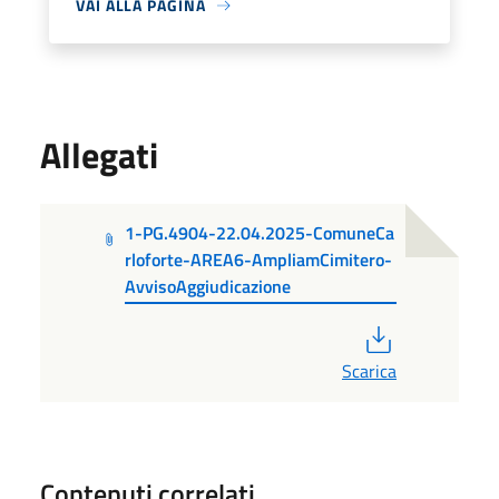
VAI ALLA PAGINA
Allegati
1-PG.4904-22.04.2025-ComuneCa
rloforte-AREA6-AmpliamCimitero-
AvvisoAggiudicazione
PDF
Scarica
Contenuti correlati