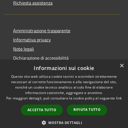
Richiesta assistenza
Amministrazione trasparente
Informativa privacy
Note legali
Dichiarazione di accessibilità
×
Informazioni sui cookie
Questo sito web utilizza cookie tecnici e assimilati strettamente
necessari al corretto funzionamento e alla navigazione del sito,
RSS
Copyright © 2026 • Comune di
nonché un cookie tecnico analitico al solo fine di elaborare
informazioni statistiche, aggregate e anonime.
Accessibilità
Carloforte • Powered by
Per maggiori dettagli, può consultare la cookie policy al seguente
link
Privacy
Municipium
Accesso
•
Cookie
redazione
RIFIUTA TUTTO
ACCETTA TUTTO
Mappa del sito
Obiettivi di accessibilità
MOSTRA DETTAGLI