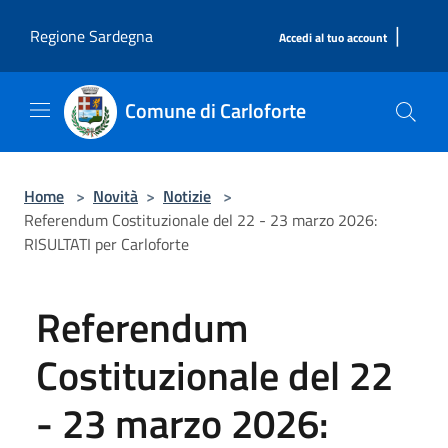
Salta al contenuto principale
|
Regione Sardegna
Accedi al tuo account
Comune di Carloforte
Home
>
Novità
>
Notizie
>
Referendum Costituzionale del 22 - 23 marzo 2026:
RISULTATI per Carloforte
Referendum
Costituzionale del 22
- 23 marzo 2026: