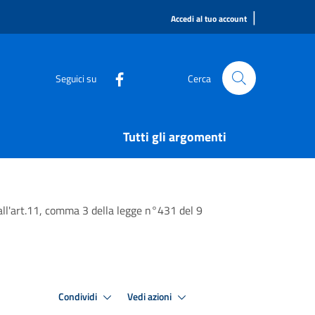
|
Accedi al tuo account
Seguici su
Cerca
Tutti gli argomenti
 all'art.11, comma 3 della legge n°431 del 9
Condividi
Vedi azioni