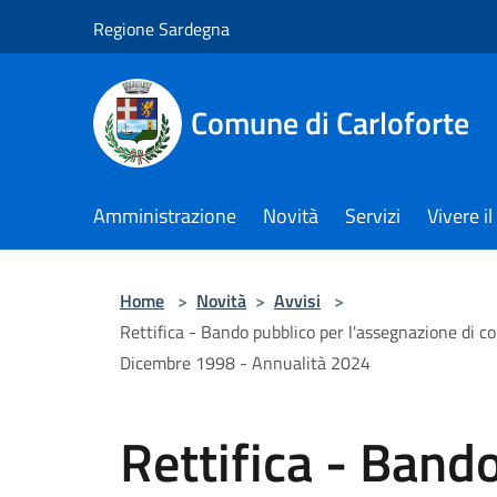
Salta al contenuto principale
Regione Sardegna
Comune di Carloforte
Amministrazione
Novità
Servizi
Vivere 
Home
>
Novità
>
Avvisi
>
Rettifica - Bando pubblico per l'assegnazione di co
Dicembre 1998 - Annualità 2024
Rettifica - Band