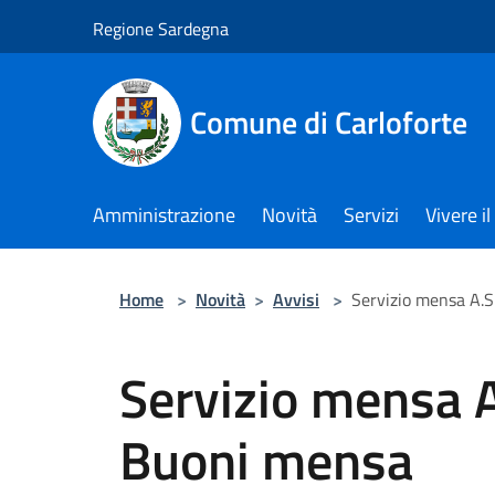
Salta al contenuto principale
Regione Sardegna
Comune di Carloforte
Amministrazione
Novità
Servizi
Vivere 
Home
>
Novità
>
Avvisi
>
Servizio mensa A.
Servizio mensa 
Buoni mensa