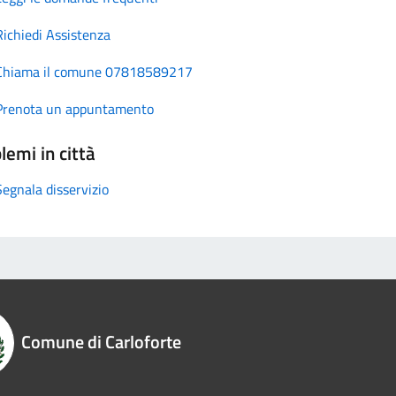
Richiedi Assistenza
Chiama il comune 07818589217
Prenota un appuntamento
lemi in città
Segnala disservizio
Comune di Carloforte