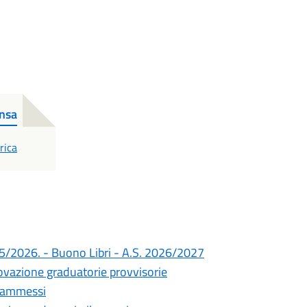
ensa
F
rica
25/2026. - Buono Libri - A.S. 2026/2027
vazione graduatorie provvisorie
a ammessi