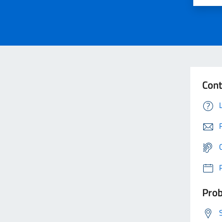
Cont
Prob