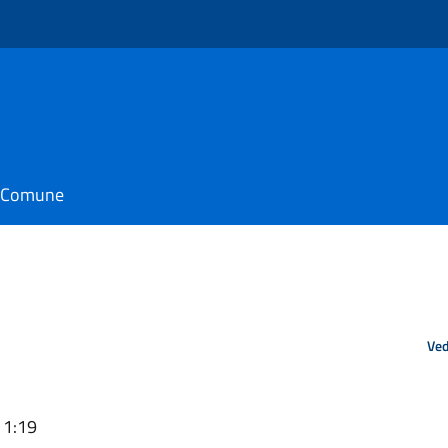
il Comune
Ved
11:19