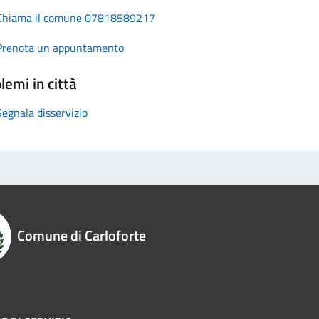
Chiama il comune 07818589217
Prenota un appuntamento
lemi in città
Segnala disservizio
Comune di Carloforte