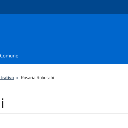
il Comune
trativo
>
Rosaria Robuschi
i