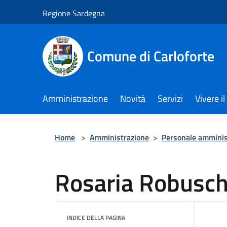
Salta al contenuto principale
Regione Sardegna
Comune di Carloforte
Amministrazione
Novità
Servizi
Vivere 
Home
>
Amministrazione
>
Personale amminis
Rosaria Robusch
INDICE DELLA PAGINA