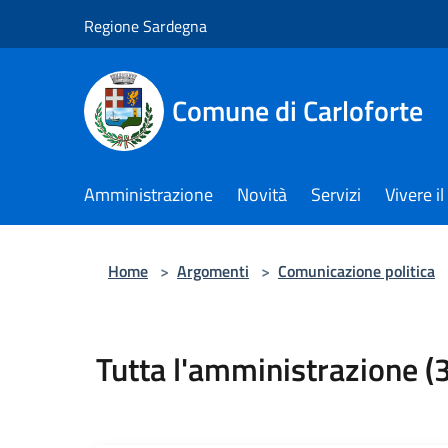
Salta al contenuto principale
Regione Sardegna
Comune di Carloforte
Amministrazione
Novità
Servizi
Vivere 
Home
>
Argomenti
>
Comunicazione politica
Tutta l'amministrazione (3