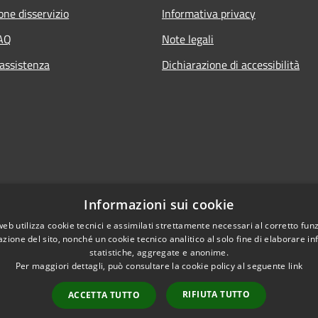
one disservizio
Informativa privacy
FAQ
Note legali
 assistenza
Dichiarazione di accessibilità
Informazioni sui cookie
web utilizza cookie tecnici e assimilati strettamente necessari al corretto fu
azione del sito, nonché un cookie tecnico analitico al solo fine di elaborare i
statistiche, aggregate e anonime.
Per maggiori dettagli, può consultare la cookie policy al seguente
link
RIFIUTA TUTTO
ACCETTA TUTTO
l sito
Copyright © 2026 • Comune di 