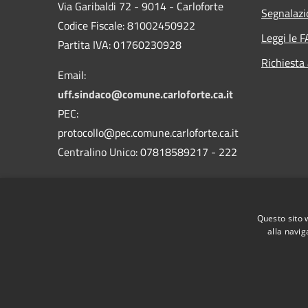
Via Garibaldi 72 - 9014 - Carloforte
Segnalazi
Codice Fiscale: 81002450922
Leggi le 
Partita IVA: 01760230928
Richiesta
Email:
uff.sindaco@comune.carloforte.ca.it
PEC:
protocollo@pec.comune.carloforte.ca.it
Centralino Unico: 07818589217 - 222
Codice Univoco: AE12FF5
Codice IPA: c_b789
Questo sito 
alla navig
RSS
Accessibilità
Privacy
Cookie
Mappa de