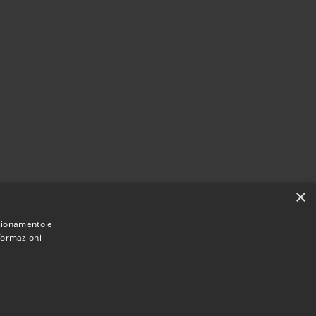
×
nzionamento e
nformazioni
Municipium
Accesso redazione
Carloforte • Powered by
•