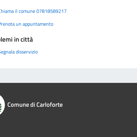
Chiama il comune 07818589217
Prenota un appuntamento
lemi in città
Segnala disservizio
Comune di Carloforte