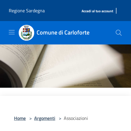
Salta al contenuto principale
|
Regione Sardegna
Accedi al tuo account
Comune di Carloforte
Home
>
Argomenti
>
Associazioni