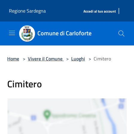
Salta al contenuto principale
|
Regione Sardegna
Accedi al tuo account
Comune di Carloforte
Home
>
Vivere il Comune
>
Luoghi
>
Cimitero
Cimitero