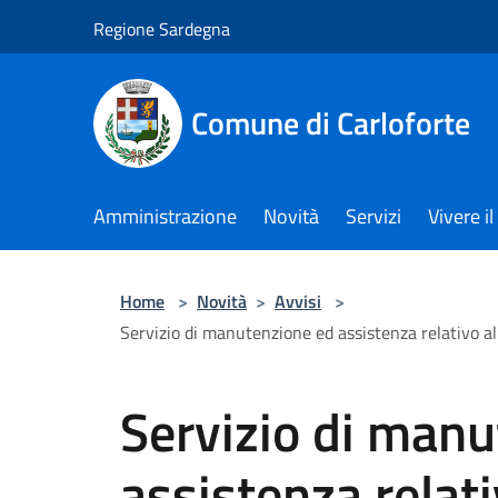
Salta al contenuto principale
Regione Sardegna
Comune di Carloforte
Amministrazione
Novità
Servizi
Vivere 
Home
>
Novità
>
Avvisi
>
Servizio di manutenzione ed assistenza relativo 
Servizio di man
assistenza relati