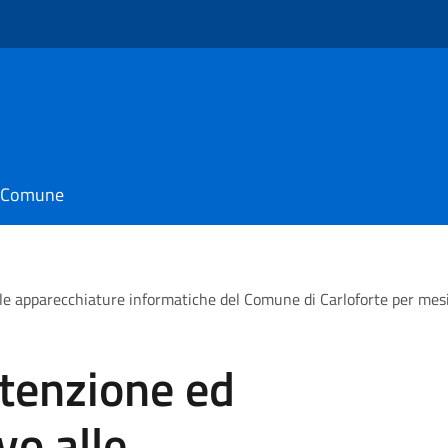
il Comune
alle apparecchiature informatiche del Comune di Carloforte per me
utenzione ed
vo alle