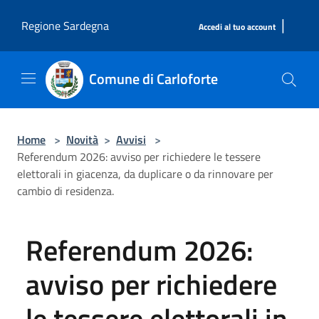
Salta al contenuto principale
|
Regione Sardegna
Accedi al tuo account
Comune di Carloforte
Home
>
Novità
>
Avvisi
>
Referendum 2026: avviso per richiedere le tessere
elettorali in giacenza, da duplicare o da rinnovare per
cambio di residenza.
Referendum 2026:
avviso per richiedere
le tessere elettorali in