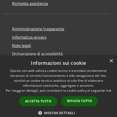
Richiesta assistenza
Amministrazione trasparente
Informativa privacy
Note legali
Dichiarazione di accessibilità
×
Informazioni sui cookie
Questo sito web utilizza cookie tecnici e assimilati strettamente
necessari al corretto funzionamento e alla navigazione del sito,
RSS
Copyright © 2026 • Comune di
nonché un cookie tecnico analitico al solo fine di elaborare
Accessibilità
informazioni statistiche, aggregate e anonime.
Carloforte • Powered by
Per maggiori dettagli, può consultare la cookie policy al seguente
link
Privacy
Municipium
Accesso
•
Cookie
redazione
RIFIUTA TUTTO
ACCETTA TUTTO
Mappa del sito
Obiettivi di accessibilità
MOSTRA DETTAGLI