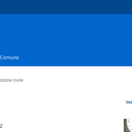
il Comune
ezione civile
Ved
52