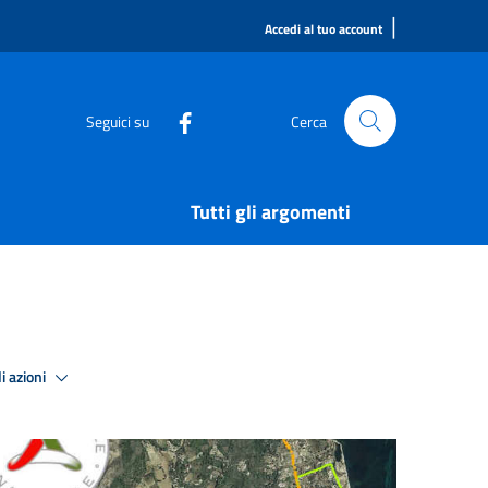
|
Accedi al tuo account
Seguici su
Cerca
Tutti gli argomenti
i azioni