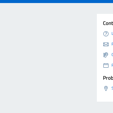
Cont
Prob