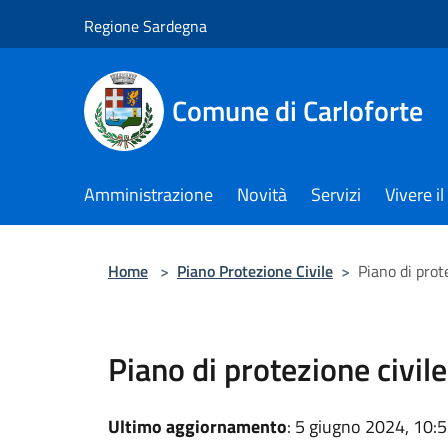
Salta al contenuto principale
Regione Sardegna
Comune di Carloforte
Amministrazione
Novità
Servizi
Vivere 
Home
>
Piano Protezione Civile
>
Piano di prot
Piano di protezione civile
Ultimo aggiornamento
: 5 giugno 2024, 10: