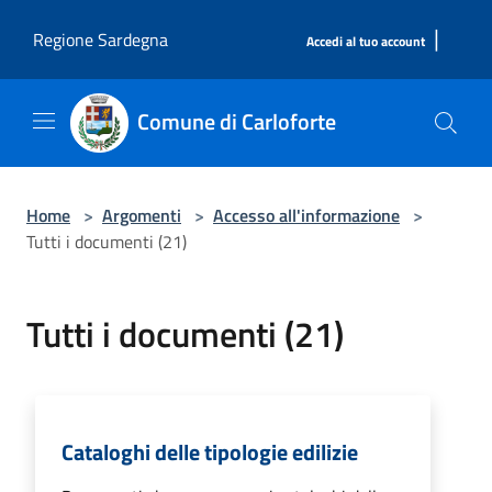
Salta al contenuto principale
|
Regione Sardegna
Accedi al tuo account
Comune di Carloforte
Home
>
Argomenti
>
Accesso all'informazione
>
Tutti i documenti (21)
Tutti i documenti (21)
Cataloghi delle tipologie edilizie