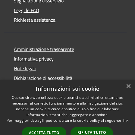
Segnalazione disservizio
Leggi le FAQ
Richiesta assistenza
Amministrazione trasparente
Informativa privacy
Note legali
Dichiarazione di accessibilità
×
Informazioni sui cookie
Questo sito web utilizza cookie tecnici e assimilati strettamente
necessari al corretto funzionamento e alla navigazione del sito,
RSS
Copyright © 2026 • Comune di
nonché un cookie tecnico analitico al solo fine di elaborare
informazioni statistiche, aggregate e anonime.
Accessibilità
Carloforte • Powered by
Per maggiori dettagli, può consultare la cookie policy al seguente
link
Privacy
Municipium
Accesso
•
Cookie
redazione
RIFIUTA TUTTO
ACCETTA TUTTO