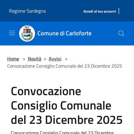
Salta al contenuto principale
|
Regione Sardegna
Accedi al tuo account
Comune di Carloforte
Home
>
Novità
>
Avvisi
>
Convocazione Consiglio Comunale del 23 Dicembre 2025
Convocazione
Consiglio Comunale
del 23 Dicembre 2025
Convocazione Consiglio Comunale del 23 Dicembre