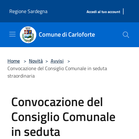
Salta al contenuto principale
|
Regione Sardegna
Accedi al tuo account
Comune di Carloforte
Home
>
Novità
>
Avvisi
>
Convocazione del Consiglio Comunale in seduta
straordinaria
Convocazione del
Consiglio Comunale
in seduta