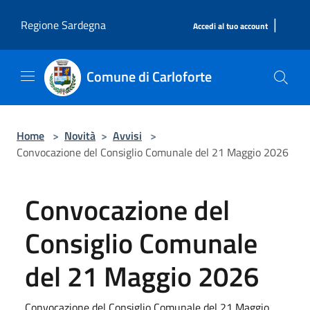
Salta al contenuto principale
|
Regione Sardegna
Accedi al tuo account
Comune di Carloforte
Home
>
Novità
>
Avvisi
>
Convocazione del Consiglio Comunale del 21 Maggio 2026
Convocazione del
Consiglio Comunale
del 21 Maggio 2026
Convocazione del Consiglio Comunale del 21 Maggio