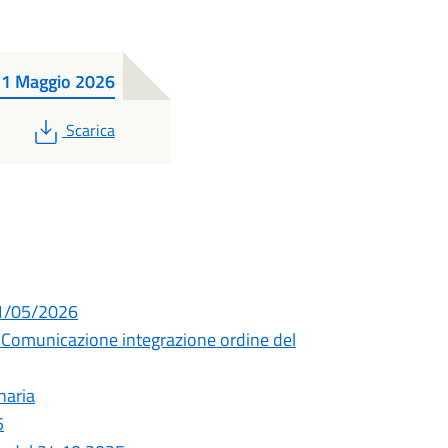
21 Maggio 2026
PDF
Scarica
21/05/2026
Comunicazione integrazione ordine del
naria
5