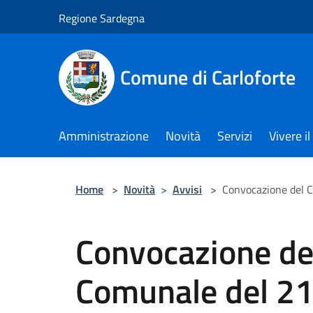
Salta al contenuto principale
Regione Sardegna
Comune di Carloforte
Amministrazione
Novità
Servizi
Vivere 
Home
>
Novità
>
Avvisi
>
Convocazione del 
Convocazione del
Comunale del 2