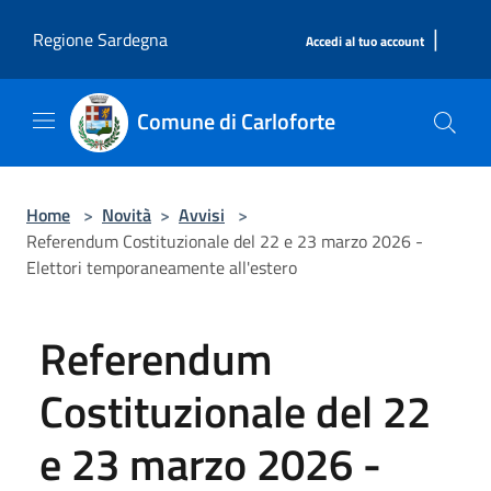
Salta al contenuto principale
|
Regione Sardegna
Accedi al tuo account
Comune di Carloforte
Home
>
Novità
>
Avvisi
>
Referendum Costituzionale del 22 e 23 marzo 2026 -
Elettori temporaneamente all'estero
Referendum
Costituzionale del 22
e 23 marzo 2026 -