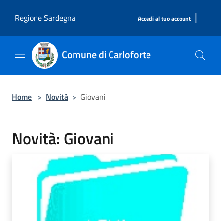
Salta al contenuto principale
|
Regione Sardegna
Accedi al tuo account
Comune di Carloforte
Home
>
Novità
>
Giovani
Novità: Giovani