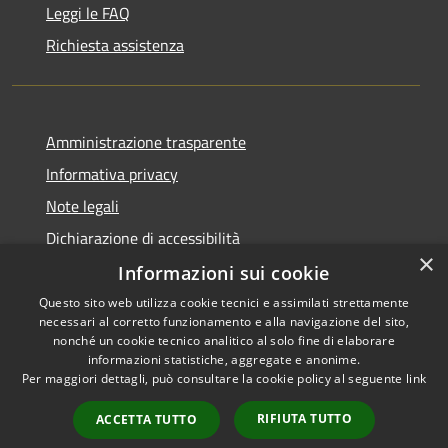
Leggi le FAQ
Richiesta assistenza
Amministrazione trasparente
Informativa privacy
Note legali
Dichiarazione di accessibilità
×
Informazioni sui cookie
Questo sito web utilizza cookie tecnici e assimilati strettamente
necessari al corretto funzionamento e alla navigazione del sito,
RSS
Copyright © 2026 • Comune di
nonché un cookie tecnico analitico al solo fine di elaborare
informazioni statistiche, aggregate e anonime.
Accessibilità
Carloforte • Powered by
Per maggiori dettagli, può consultare la cookie policy al seguente
link
Privacy
Municipium
Accesso
•
Cookie
redazione
RIFIUTA TUTTO
ACCETTA TUTTO
Mappa del sito