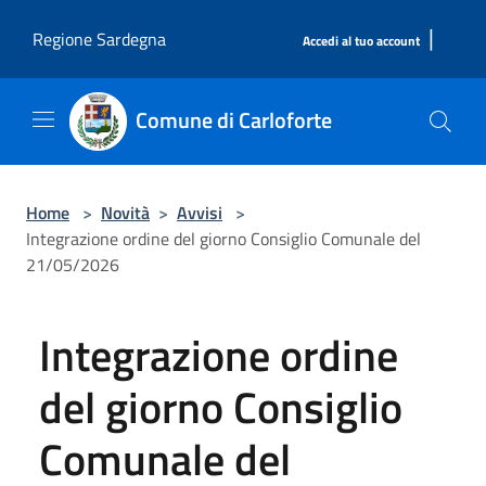
Salta al contenuto principale
|
Regione Sardegna
Accedi al tuo account
Comune di Carloforte
Home
>
Novità
>
Avvisi
>
Integrazione ordine del giorno Consiglio Comunale del
21/05/2026
Integrazione ordine
del giorno Consiglio
Comunale del